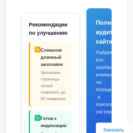
Полный
Рекомендации
аудит
по улучшению
сайта
📝
Слишком
Найдем
длинный
все
заголовок
ошибки,
Заголовок
влияющие
страницы
на
лучше
позиции
сократить до
в
60 символов.
поисковых
системах.
🚀
Готов к
индексации
Заказать