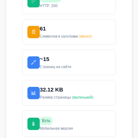
✅
HTTP: 200
61
📄
Символов в заголовке
(много)
~15
🔗
Страниц на сайте
32.12 KB
📊
Размер страницы
(маленький)
Есть
📱
Мобильная версия