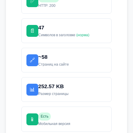
✅
HTTP: 200
47
📄
Символов в заголовке
(норма)
~58
🔗
Страниц на сайте
252.57 KB
📊
Размер страницы
Есть
📱
Мобильная версия