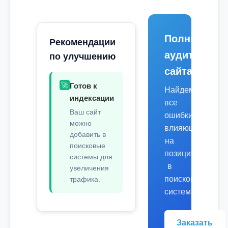
Полный
Рекомендации
аудит
по улучшению
сайта
🚀
Готов к
Найдем
индексации
все
Ваш сайт
ошибки,
можно
влияющие
добавить в
на
поисковые
позиции
системы для
в
увеличения
поисковых
трафика.
системах.
Заказать