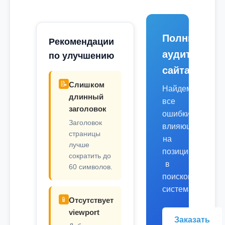
Полный
Рекомендации
аудит
по улучшению
сайта
📝
Слишком
Найдем
длинный
все
заголовок
ошибки,
Заголовок
влияющие
страницы
на
лучше
позиции
сократить до
в
60 символов.
поисковых
системах.
📱
Отсутствует
viewport
Заказать