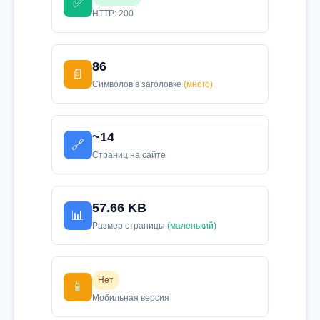
✅
HTTP: 200
86
📄
Символов в заголовке
(много)
~14
🔗
Страниц на сайте
57.66 KB
📊
Размер страницы
(маленький)
Нет
📱
Мобильная версия