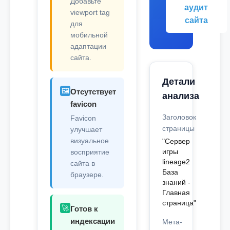
Добавьте
аудит
viewport tag
сайта
для
мобильной
адаптации
сайта.
Детали
🖼️
Отсутствует
анализа
favicon
Заголовок
Favicon
страницы
улучшает
визуальное
"Сервер
игры
восприятие
lineage2
сайта в
База
браузере.
знаний -
Главная
страница"
🚀
Готов к
индексации
Мета-