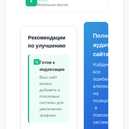
📱
Мобильная версия
Полный
Рекомендации
аудит
по улучшению
сайта
🚀
Готов к
Найдем
индексации
все
Ваш сайт
ошибки,
можно
влияющие
добавить в
на
поисковые
позиции
системы для
в
увеличения
поисковых
трафика.
системах.