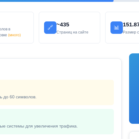
~435
151.8
🔗
📊
олов в
Страниц на сайте
Размер 
ловке
(много)
ь до 60 символов.
вые системы для увеличения трафика.