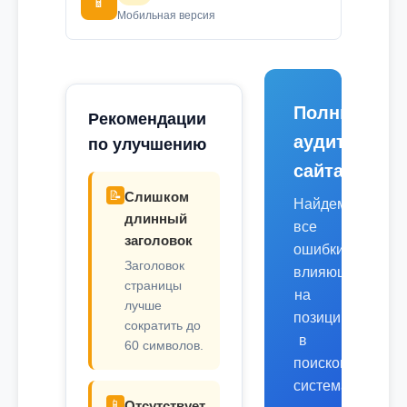
📱
Мобильная версия
Полный
Рекомендации
аудит
по улучшению
сайта
📝
Слишком
Найдем
длинный
все
заголовок
ошибки,
Заголовок
влияющие
страницы
на
лучше
позиции
сократить до
в
60 символов.
поисковых
системах.
📱
Отсутствует