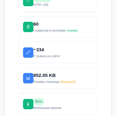
✅
HTTP: 200
60
📄
Символов в заголовке
(норма)
~334
🔗
Страниц на сайте
852.05 KB
📊
Размер страницы
(большой)
Есть
📱
Мобильная версия