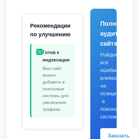
Полный
Рекомендации
аудит
по улучшению
сайта
🚀
Готов к
Найдем
индексации
все
Ваш сайт
ошибки,
можно
влияющие
добавить в
на
поисковые
позиции
системы для
в
увеличения
поисковых
трафика.
системах.
Заказать