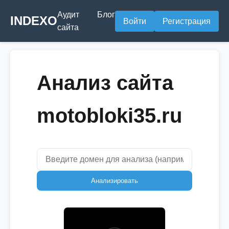
Аудит
Блог
INDEXO
Войти
Регистрация
сайта
Анализ сайта
motobloki35.ru
Анализировать