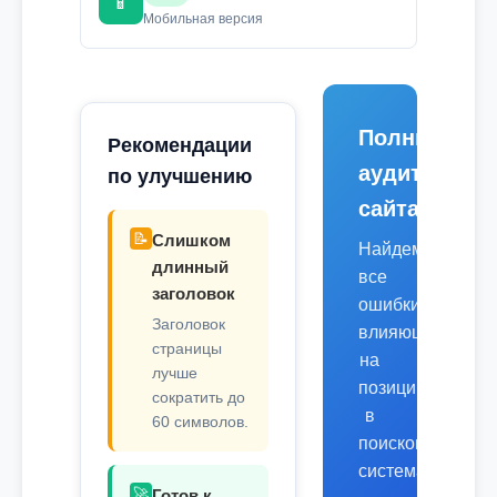
📱
Мобильная версия
Полный
Рекомендации
аудит
по улучшению
сайта
📝
Слишком
Найдем
длинный
все
заголовок
ошибки,
Заголовок
влияющие
страницы
на
лучше
позиции
сократить до
в
60 символов.
поисковых
системах.
🚀
Готов к