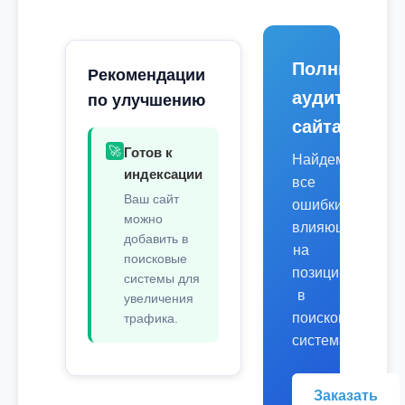
Полный
Рекомендации
аудит
по улучшению
сайта
🚀
Готов к
Найдем
индексации
все
Ваш сайт
ошибки,
можно
влияющие
добавить в
на
поисковые
позиции
системы для
в
увеличения
поисковых
трафика.
системах.
Заказать