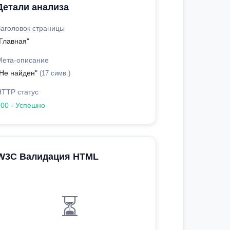
Детали анализа
Заголовок страницы
"Главная"
Мета-описание
"Не найден"
(17 симв.)
HTTP статус
200 - Успешно
W3C Валидация HTML
⏳