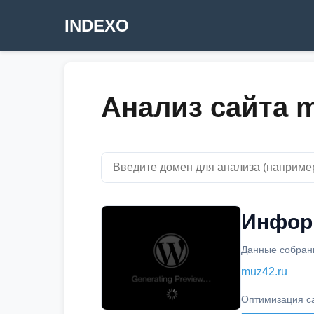
INDEXO
Анализ сайта m
Информ
Данные собраны
muz42.ru
Оптимизация с