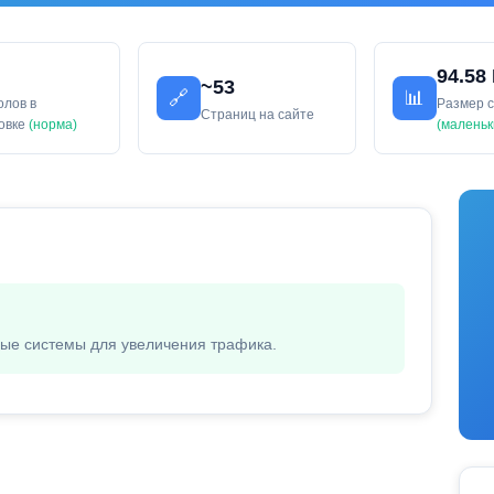
94.58
~53
🔗
📊
олов в
Размер 
Страниц на сайте
ловке
(норма)
(маленьк
вые системы для увеличения трафика.