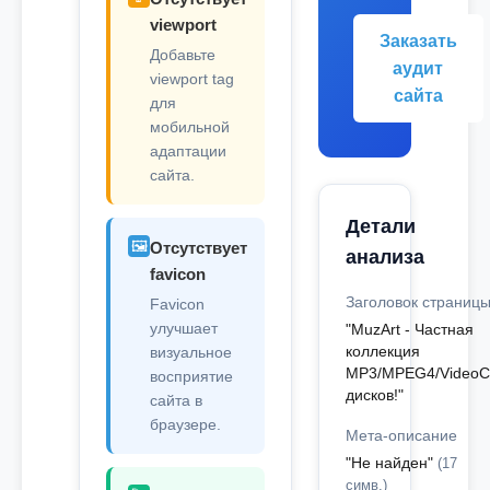
viewport
Заказать
Добавьте
аудит
viewport tag
сайта
для
мобильной
адаптации
сайта.
Детали
🖼️
Отсутствует
анализа
favicon
Заголовок страниц
Favicon
улучшает
"MuzArt - Частная
коллекция
визуальное
MP3/MPEG4/Video
восприятие
дисков!"
сайта в
браузере.
Мета-описание
"Не найден"
(17
симв.)