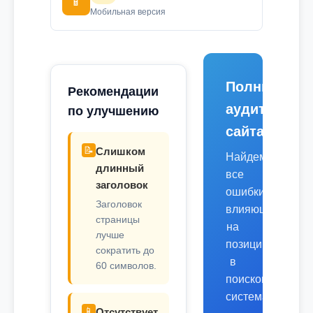
📱
Мобильная версия
Полный
Рекомендации
аудит
по улучшению
сайта
📝
Слишком
Найдем
длинный
все
заголовок
ошибки,
Заголовок
влияющие
страницы
на
лучше
позиции
сократить до
в
60 символов.
поисковых
системах.
📱
Отсутствует