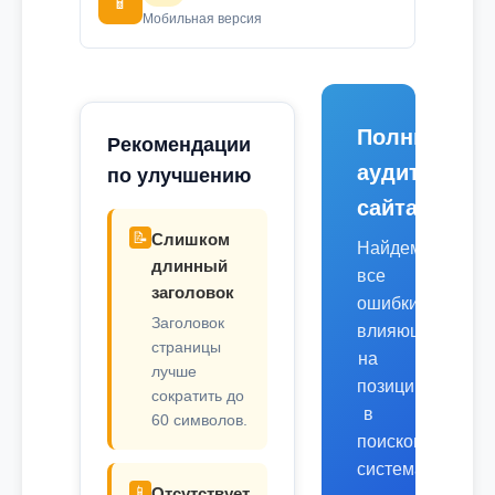
📱
Мобильная версия
Полный
Рекомендации
аудит
по улучшению
сайта
📝
Слишком
Найдем
длинный
все
заголовок
ошибки,
Заголовок
влияющие
страницы
на
лучше
позиции
сократить до
в
60 символов.
поисковых
системах.
📱
Отсутствует