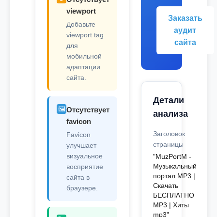
viewport
Заказать
Добавьте
аудит
viewport tag
сайта
для
мобильной
адаптации
сайта.
Детали
🖼️
Отсутствует
анализа
favicon
Заголовок
Favicon
страницы
улучшает
визуальное
"MuzPortM -
Музыкальный
восприятие
портал MP3 |
сайта в
Скачать
браузере.
БЕСПЛАТНО
MP3 | Хиты
mp3"