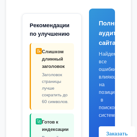
Полный
Рекомендации
аудит
по улучшению
сайта
📝
Слишком
Найдем
длинный
все
заголовок
ошибки,
Заголовок
влияющие
страницы
на
лучше
позиции
сократить до
в
60 символов.
поисковых
системах.
🚀
Готов к
индексации
Заказать