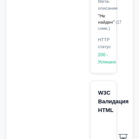
Мета-
описание
"Не
найден"
(17
симв.)
HTTP
статус
200 -
Успешно
W3C
Валидация
HTML