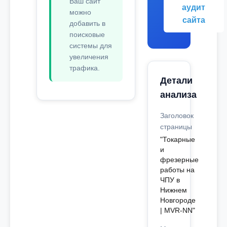
Ваш сайт
аудит
можно
сайта
добавить в
поисковые
системы для
увеличения
трафика.
Детали
анализа
Заголовок
страницы
"Токарные
и
фрезерные
работы на
ЧПУ в
Нижнем
Новгороде
| MVR-NN"