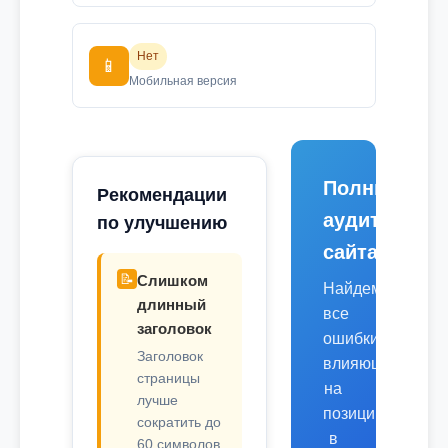
Нет
📱
Мобильная версия
Полный
Рекомендации
аудит
по улучшению
сайта
📝
Слишком
Найдем
длинный
все
заголовок
ошибки,
Заголовок
влияющие
страницы
на
лучше
позиции
сократить до
в
60 символов.