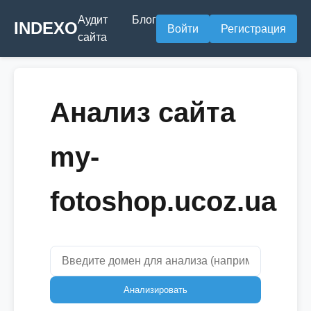
Аудит
Блог
INDEXO
Войти
Регистрация
сайта
Анализ сайта
my-
fotoshop.ucoz.ua
Анализировать