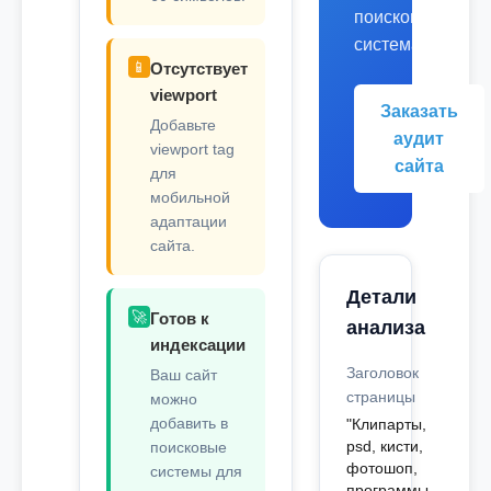
поисковых
системах.
📱
Отсутствует
viewport
Заказать
Добавьте
аудит
viewport tag
сайта
для
мобильной
адаптации
сайта.
Детали
🚀
Готов к
анализа
индексации
Заголовок
Ваш сайт
страницы
можно
добавить в
"Клипарты,
psd, кисти,
поисковые
фотошоп,
системы для
программы,