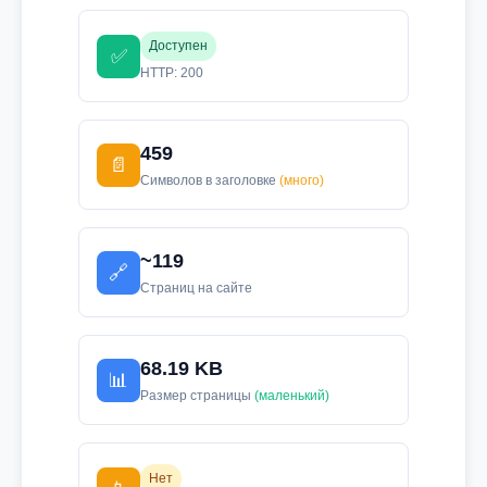
Доступен
✅
HTTP: 200
459
📄
Символов в заголовке
(много)
~119
🔗
Страниц на сайте
68.19 KB
📊
Размер страницы
(маленький)
Нет