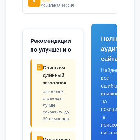
📱
Мобильная версия
Полный
Рекомендации
аудит
по улучшению
сайта
📝
Слишком
Найдем
длинный
все
заголовок
ошибки,
Заголовок
влияющие
страницы
на
лучше
позиции
сократить до
в
60 символов.
поисковых
системах.
📱
Отсутствует