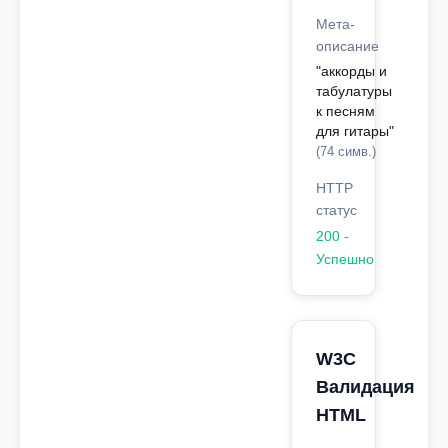
Мета-
описание
"аккорды и
табулатуры
к песням
для гитары"
(74 симв.)
HTTP
статус
200 -
Успешно
W3C
Валидация
HTML