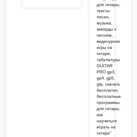
для гитары,
текcты
песен,
музыка,
аккорды к
песням,
видеоуроки
игры на
гитаре,
табулатуры
GUITAR
PRO gp3,
gp4, gp5,
gtp, скачать
бесплатно,
бесплатные
программы
для гитары,
как
научиться
играть на
гитаре"