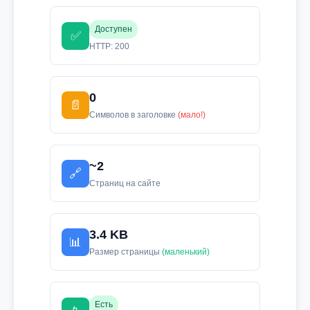
Доступен
✅
HTTP: 200
0
📄
Символов в заголовке
(мало!)
~2
🔗
Страниц на сайте
3.4 KB
📊
Размер страницы
(маленький)
Есть