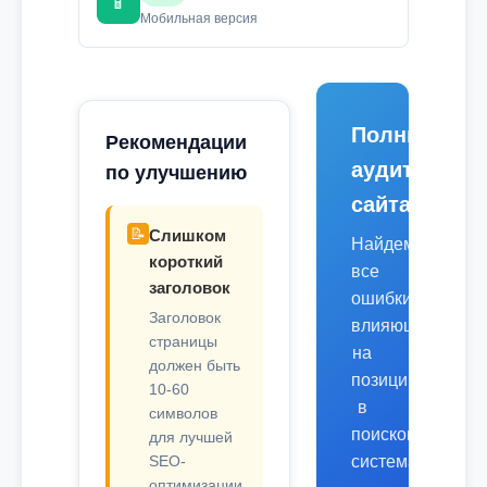
📱
Мобильная версия
Полный
Рекомендации
аудит
по улучшению
сайта
📝
Слишком
Найдем
короткий
все
заголовок
ошибки,
Заголовок
влияющие
страницы
на
должен быть
позиции
10-60
в
символов
поисковых
для лучшей
SEO-
системах.
оптимизации.