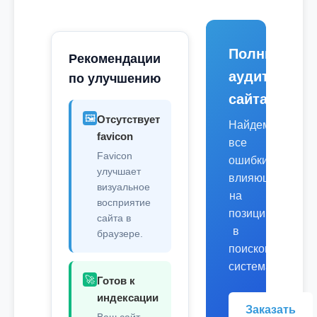
Полный
Рекомендации
аудит
по улучшению
сайта
🖼️
Отсутствует
Найдем
favicon
все
Favicon
ошибки,
улучшает
влияющие
визуальное
на
восприятие
позиции
сайта в
в
браузере.
поисковых
системах.
🚀
Готов к
индексации
Заказать