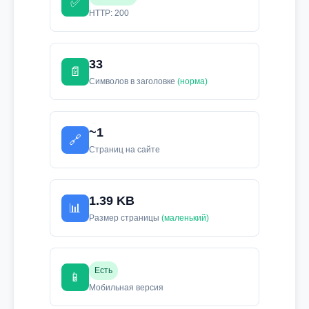
✅
HTTP: 200
33
📄
Символов в заголовке
(норма)
~1
🔗
Страниц на сайте
1.39 KB
📊
Размер страницы
(маленький)
Есть
📱
Мобильная версия