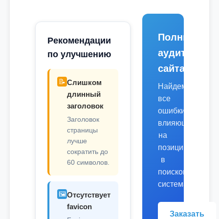
Полный
Рекомендации
аудит
по улучшению
сайта
📝
Слишком
Найдем
длинный
все
заголовок
ошибки,
Заголовок
влияющие
страницы
на
лучше
позиции
сократить до
в
60 символов.
поисковых
системах.
🖼️
Отсутствует
favicon
Заказать