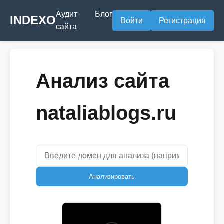
Аудит
Блог
INDEXO
Войти
Регистрация
сайта
Анализ сайта
nataliablogs.ru
Анализировать