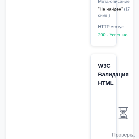
Мета-описание
"Не найден"
(17
симв.)
HTTP статус
200 - Успешно
W3C
Валидация
HTML
⏳
Проверка