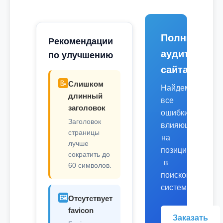
Полный
Рекомендации
аудит
по улучшению
сайта
📝
Слишком
Найдем
длинный
все
заголовок
ошибки,
Заголовок
влияющие
страницы
на
лучше
позиции
сократить до
в
60 символов.
поисковых
системах.
🖼️
Отсутствует
favicon
Заказать