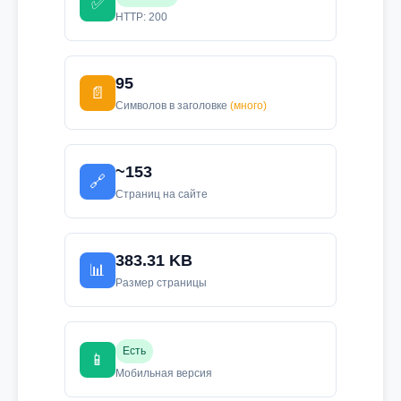
✅
HTTP: 200
95
📄
Символов в заголовке
(много)
~153
🔗
Страниц на сайте
383.31 KB
📊
Размер страницы
Есть
📱
Мобильная версия