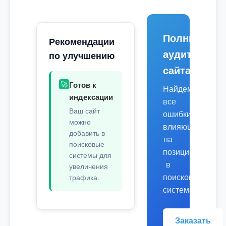
Полный
Рекомендации
аудит
по улучшению
сайта
🚀
Готов к
Найдем
индексации
все
Ваш сайт
ошибки,
можно
влияющие
добавить в
на
поисковые
позиции
системы для
в
увеличения
поисковых
трафика.
системах.
Заказать