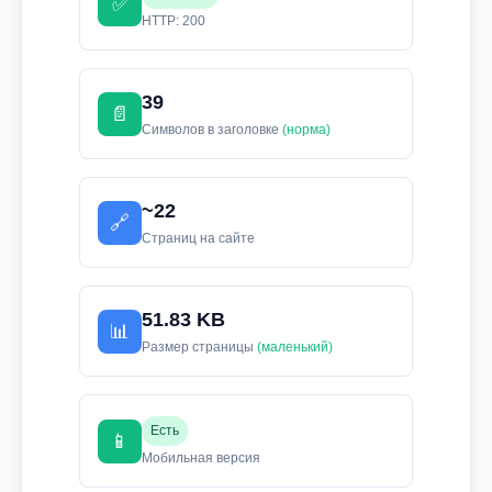
✅
HTTP: 200
39
📄
Символов в заголовке
(норма)
~22
🔗
Страниц на сайте
51.83 KB
📊
Размер страницы
(маленький)
Есть
📱
Мобильная версия