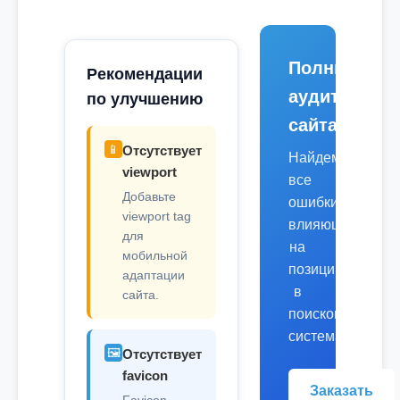
Полный
Рекомендации
аудит
по улучшению
сайта
📱
Отсутствует
Найдем
viewport
все
Добавьте
ошибки,
viewport tag
влияющие
для
на
мобильной
позиции
адаптации
в
сайта.
поисковых
системах.
🖼️
Отсутствует
favicon
Заказать