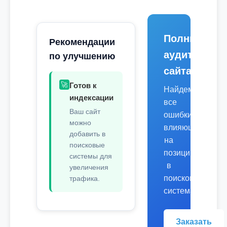
Полный
Рекомендации
аудит
по улучшению
сайта
🚀
Готов к
Найдем
индексации
все
Ваш сайт
ошибки,
можно
влияющие
добавить в
на
поисковые
позиции
системы для
в
увеличения
поисковых
трафика.
системах.
Заказать