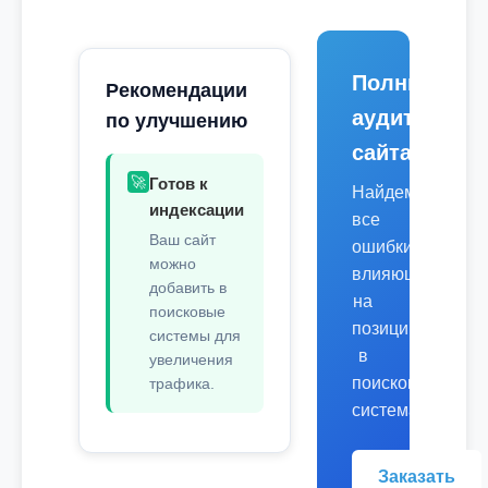
Полный
Рекомендации
аудит
по улучшению
сайта
🚀
Готов к
Найдем
индексации
все
Ваш сайт
ошибки,
можно
влияющие
добавить в
на
поисковые
позиции
системы для
в
увеличения
поисковых
трафика.
системах.
Заказать