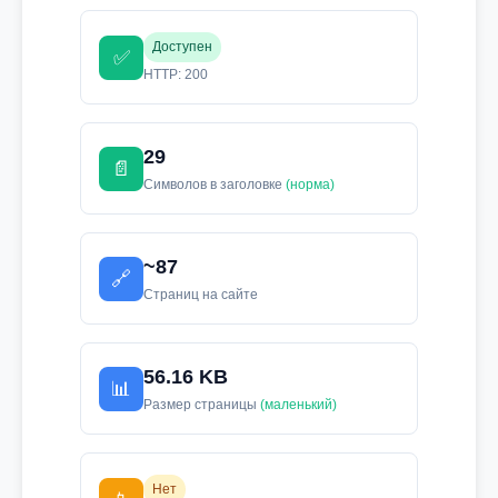
Доступен
✅
HTTP: 200
29
📄
Символов в заголовке
(норма)
~87
🔗
Страниц на сайте
56.16 KB
📊
Размер страницы
(маленький)
Нет