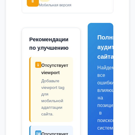
📱
Мобильная версия
Полный
Рекомендации
аудит
по улучшению
сайта
📱
Отсутствует
Найдем
viewport
все
Добавьте
ошибки,
viewport tag
влияющие
для
на
мобильной
позиции
адаптации
в
сайта.
поисковых
системах.
🖼️
Отсутствует