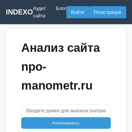
Аудит
Блог
INDEXO
Войти
Регистрация
сайта
Анализ сайта
npo-
manometr.ru
Анализировать