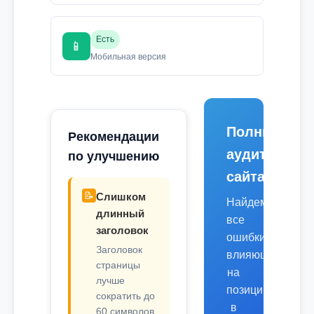
Есть
📱
Мобильная версия
Полный
Рекомендации
аудит
по улучшению
сайта
📝
Слишком
Найдем
длинный
все
заголовок
ошибки,
Заголовок
влияющие
страницы
на
лучше
позиции
сократить до
в
60 символов.