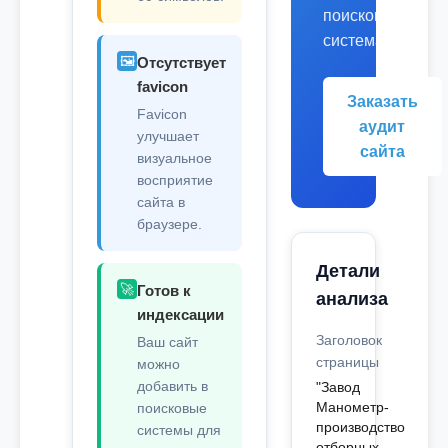
поисковых
системах.
🖼️
Отсутствует
favicon
Заказать
Favicon
аудит
улучшает
сайта
визуальное
восприятие
сайта в
браузере.
Детали
🚀
Готов к
анализа
индексации
Заголовок
Ваш сайт
страницы
можно
добавить в
"Завод
Манометр-
поисковые
производство
системы для
отборных