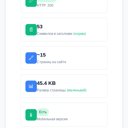
✅
HTTP: 200
53
📄
Символов в заголовке
(норма)
~15
🔗
Страниц на сайте
45.4 KB
📊
Размер страницы
(маленький)
Есть
📱
Мобильная версия