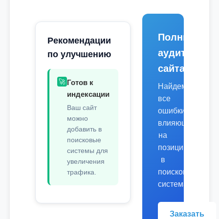
Полный
Рекомендации
аудит
по улучшению
сайта
🚀
Готов к
Найдем
индексации
все
Ваш сайт
ошибки,
можно
влияющие
добавить в
на
поисковые
позиции
системы для
в
увеличения
поисковых
трафика.
системах.
Заказать