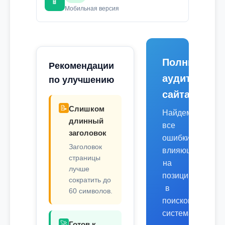
📱
Мобильная версия
Полный
Рекомендации
аудит
по улучшению
сайта
📝
Слишком
Найдем
длинный
все
заголовок
ошибки,
Заголовок
влияющие
страницы
на
лучше
позиции
сократить до
в
60 символов.
поисковых
системах.
🚀
Готов к