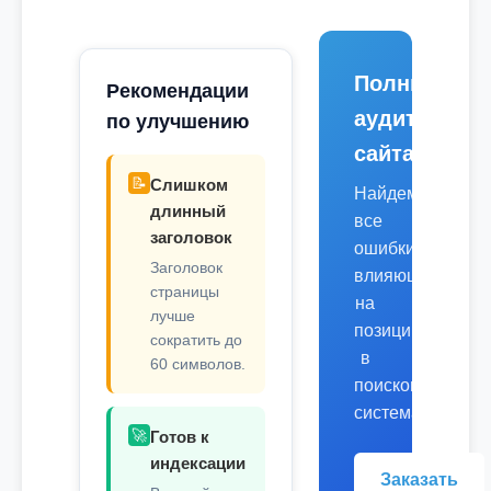
Полный
Рекомендации
аудит
по улучшению
сайта
📝
Слишком
Найдем
длинный
все
заголовок
ошибки,
Заголовок
влияющие
страницы
на
лучше
позиции
сократить до
в
60 символов.
поисковых
системах.
🚀
Готов к
индексации
Заказать