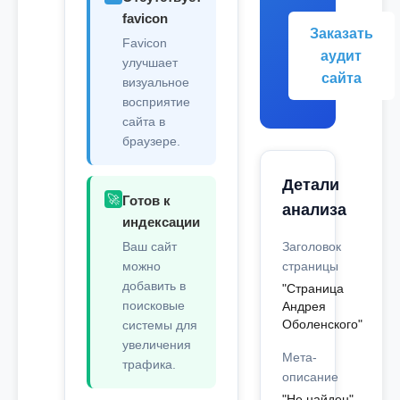
favicon
Заказать
Favicon
аудит
улучшает
сайта
визуальное
восприятие
сайта в
браузере.
Детали
🚀
Готов к
анализа
индексации
Ваш сайт
Заголовок
можно
страницы
добавить в
"Страница
поисковые
Андрея
Оболенского"
системы для
увеличения
Мета-
трафика.
описание
"Не найден"