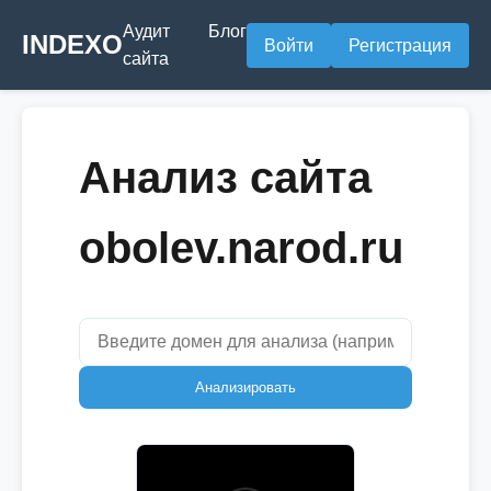
Аудит
Блог
INDEXO
Войти
Регистрация
сайта
Анализ сайта
obolev.narod.ru
Анализировать