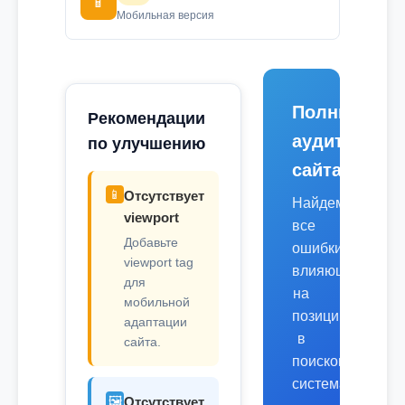
📱
Мобильная версия
Полный
Рекомендации
аудит
по улучшению
сайта
📱
Отсутствует
Найдем
viewport
все
Добавьте
ошибки,
viewport tag
влияющие
для
на
мобильной
позиции
адаптации
в
сайта.
поисковых
системах.
🖼️
Отсутствует