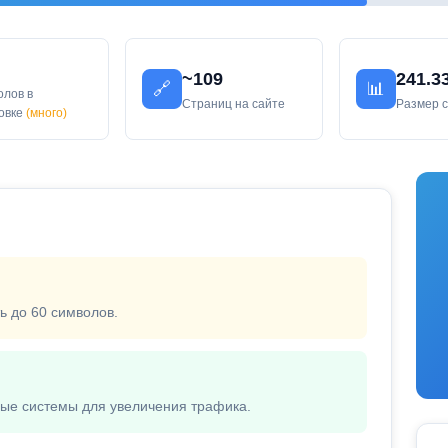
~109
241.3
🔗
📊
олов в
Страниц на сайте
Размер 
ловке
(много)
ь до 60 символов.
вые системы для увеличения трафика.