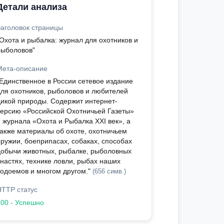
Детали анализа
Заголовок страницы
"Охота и рыбалка: журнал для охотников и
рыболовов"
Мета-описание
"Единственное в России сетевое издание
для охотников, рыболовов и любителей
дикой природы. Содержит интернет-
версию «Российской Охотничьей Газеты»
и журнала «Охота и Рыбалка XXI век», а
также материалы об охоте, охотничьем
оружии, боеприпасах, собаках, способах
добычи животных, рыбалке, рыболовных
снастях, технике ловли, рыбах наших
водоемов и многом другом."
(656 симв.)
HTTP статус
200 - Успешно