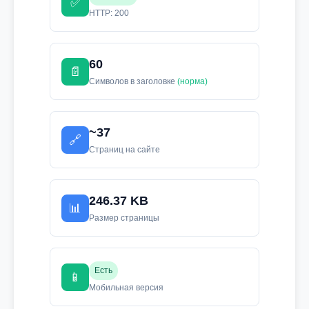
✅
HTTP: 200
60
📄
Символов в заголовке
(норма)
~37
🔗
Страниц на сайте
246.37 KB
📊
Размер страницы
Есть
📱
Мобильная версия