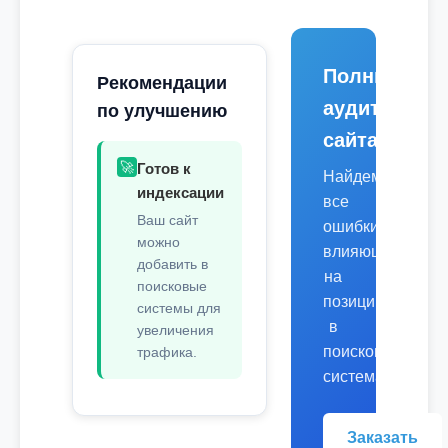
Полный
Рекомендации
аудит
по улучшению
сайта
🚀
Готов к
Найдем
индексации
все
Ваш сайт
ошибки,
можно
влияющие
добавить в
на
поисковые
позиции
системы для
в
увеличения
поисковых
трафика.
системах.
Заказать