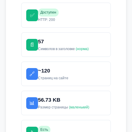
Доступен
✅
HTTP: 200
57
📄
Символов в заголовке
(норма)
~120
🔗
Страниц на сайте
56.73 KB
📊
Размер страницы
(маленький)
Есть