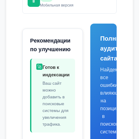
📱
Мобильная версия
Полный
Рекомендации
аудит
по улучшению
сайта
🚀
Готов к
Найдем
индексации
все
Ваш сайт
ошибки,
можно
влияющие
добавить в
на
поисковые
позиции
системы для
в
увеличения
поисковых
трафика.
системах.