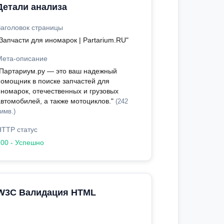
Детали анализа
Заголовок страницы
Запчасти для иномарок | Partarium.RU"
Мета-описание
"Партариум.ру — это ваш надежный
помощник в поиске запчастей для
иномарок, отечественных и грузовых
автомобилей, а также мотоциклов."
(242
имв.)
HTTP статус
200 - Успешно
W3C Валидация HTML