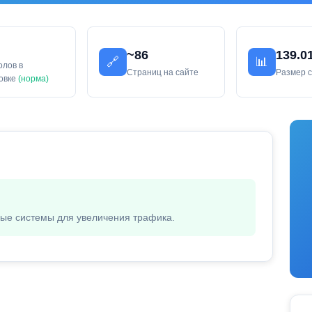
~86
139.0
🔗
📊
олов в
Страниц на сайте
Размер 
ловке
(норма)
вые системы для увеличения трафика.