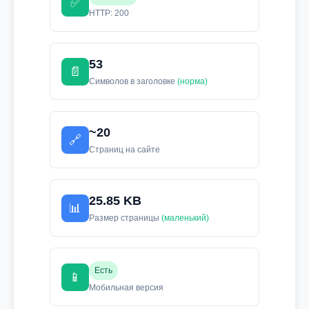
✅
HTTP: 200
53
📄
Символов в заголовке
(норма)
~20
🔗
Страниц на сайте
25.85 KB
📊
Размер страницы
(маленький)
Есть
📱
Мобильная версия