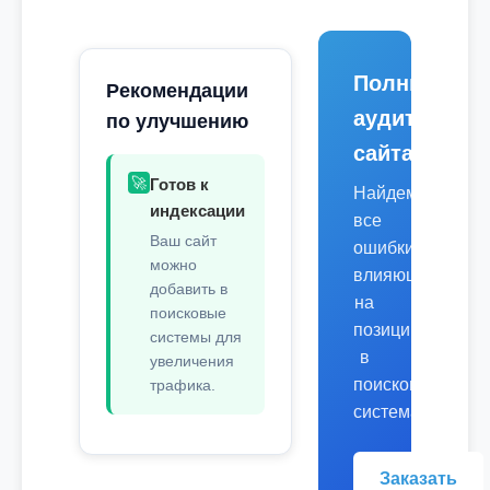
Полный
Рекомендации
аудит
по улучшению
сайта
🚀
Готов к
Найдем
индексации
все
Ваш сайт
ошибки,
можно
влияющие
добавить в
на
поисковые
позиции
системы для
в
увеличения
поисковых
трафика.
системах.
Заказать