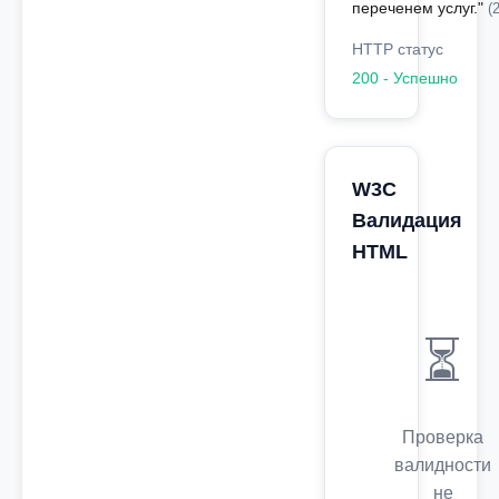
переченем услуг."
(
HTTP статус
200 - Успешно
W3C
Валидация
HTML
⏳
Проверка
валидности
не