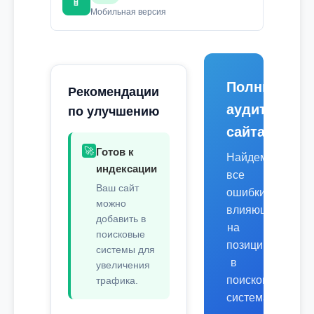
📱
Мобильная версия
Полный
Рекомендации
аудит
по улучшению
сайта
🚀
Готов к
Найдем
индексации
все
Ваш сайт
ошибки,
можно
влияющие
добавить в
на
поисковые
позиции
системы для
в
увеличения
поисковых
трафика.
системах.