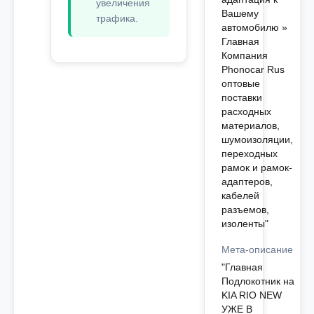
увеличения
Вашему
трафика.
автомобилю »
Главная
Компания
Phonocar Rus
оптовые
поставки
расходных
материалов,
шумоизоляции,
переходных
рамок и рамок-
адаптеров,
кабелей
разъемов,
изоленты"
Мета-описание
"Главная
Подлокотник на
KIA RIO NEW
УЖЕ В