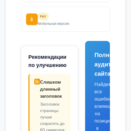
Нет
📱
Мобильная версия
Полный
Рекомендации
аудит
по улучшению
сайта
📝
Слишком
Найдем
длинный
все
заголовок
ошибки,
Заголовок
влияющие
страницы
на
лучше
позиции
сократить до
в
60 символов.