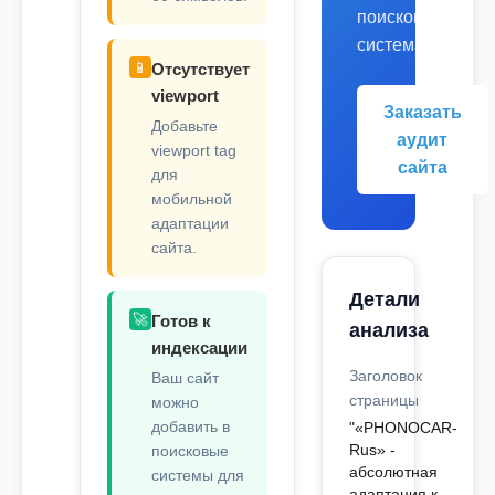
поисковых
системах.
📱
Отсутствует
viewport
Заказать
Добавьте
аудит
viewport tag
сайта
для
мобильной
адаптации
сайта.
Детали
🚀
Готов к
анализа
индексации
Заголовок
Ваш сайт
страницы
можно
добавить в
"«PHONOCAR-
Rus» -
поисковые
абсолютная
системы для
адаптация к