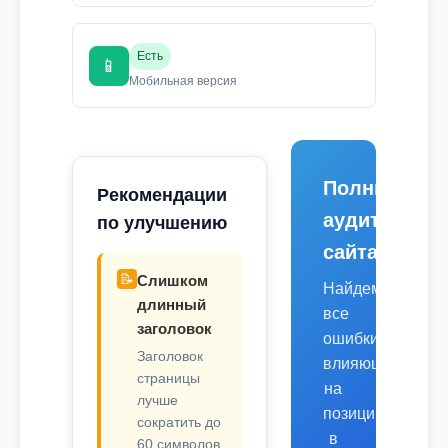
Есть
📱
Мобильная версия
Полный
Рекомендации
аудит
по улучшению
сайта
📝
Слишком
Найдем
длинный
все
заголовок
ошибки,
Заголовок
влияющие
страницы
на
лучше
позиции
сократить до
в
60 символов.