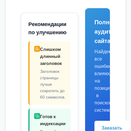
Полный
Рекомендации
аудит
по улучшению
сайта
📝
Слишком
Найдем
длинный
все
заголовок
ошибки,
Заголовок
влияющие
страницы
на
лучше
позиции
сократить до
в
60 символов.
поисковых
системах.
🚀
Готов к
индексации
Заказать