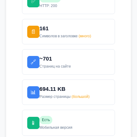
✅
HTTP: 200
161
📄
Символов в заголовке
(много)
~701
🔗
Страниц на сайте
694.11 KB
📊
Размер страницы
(большой)
Есть
📱
Мобильная версия