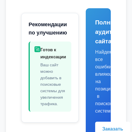
Полный
Рекомендации
аудит
по улучшению
сайта
🚀
Готов к
Найдем
индексации
все
Ваш сайт
ошибки,
можно
влияющие
добавить в
на
поисковые
позиции
системы для
в
увеличения
поисковых
трафика.
системах.
Заказать