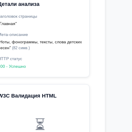
Детали анализа
Заголовок страницы
"Главная"
Мета-описание
"Ноты, фонограммы, тексты, слова детских
песен"
(82 симв.)
HTTP статус
200 - Успешно
W3C Валидация HTML
⏳