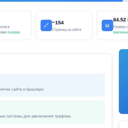
84.52
~154
🔗
📊
олов в
Размер 
Страниц на сайте
ловке
(норма)
(маленьк
иятие сайта в браузере.
вые системы для увеличения трафика.