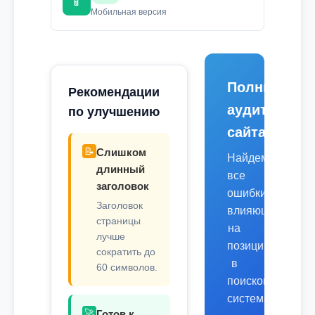
📱
Мобильная версия
Полный
Рекомендации
аудит
по улучшению
сайта
📝
Слишком
Найдем
длинный
все
заголовок
ошибки,
Заголовок
влияющие
страницы
на
лучше
позиции
сократить до
в
60 символов.
поисковых
системах.
🚀
Готов к