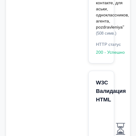
контакте, для
аськи,
одноклассников,
агента,
pozdravleniya"
(508 симв.)
HTTP статус
200 - Успешно
W3C
Валидация
HTML
⏳