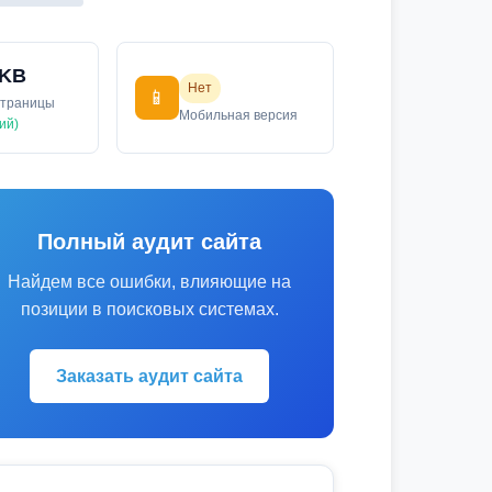
 KB
Нет
📱
страницы
Мобильная версия
ий)
Полный аудит сайта
Найдем все ошибки, влияющие на
позиции в поисковых системах.
Заказать аудит сайта