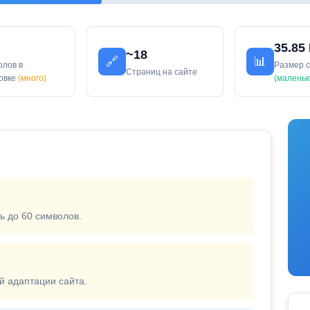
35.85
~18
🔗
📊
олов в
Размер 
Страниц на сайте
ловке
(много)
(маленьк
ь до 60 символов.
й адаптации сайта.