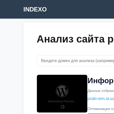
INDEXO
Анализ сайта pr
Информ
Данные собраны
prakt-rem.at.u
Оптимизация с