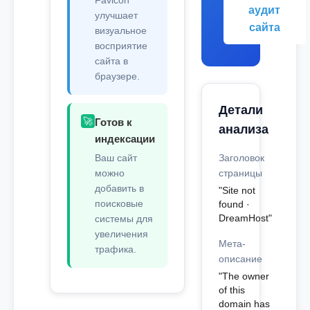
Favicon
аудит
улучшает
сайта
визуальное
восприятие
сайта в
браузере.
Детали
🚀
Готов к
анализа
индексации
Ваш сайт
Заголовок
можно
страницы
добавить в
"Site not
поисковые
found ·
DreamHost"
системы для
увеличения
Мета-
трафика.
описание
"The owner
of this
domain has