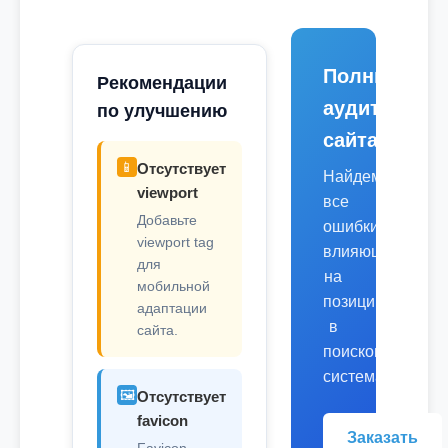
Полный
Рекомендации
аудит
по улучшению
сайта
📱
Отсутствует
Найдем
viewport
все
Добавьте
ошибки,
viewport tag
влияющие
для
на
мобильной
позиции
адаптации
в
сайта.
поисковых
системах.
🖼️
Отсутствует
favicon
Заказать