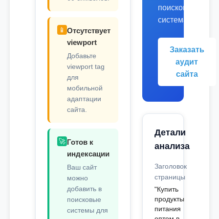
поисковых
системах.
📱
Отсутствует
viewport
Заказать
Добавьте
аудит
viewport tag
сайта
для
мобильной
адаптации
сайта.
Детали
🚀
Готов к
анализа
индексации
Заголовок
Ваш сайт
страницы
можно
добавить в
"Купить
продукты
поисковые
питания
системы для
оптом в