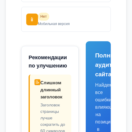
Нет
📱
Мобильная версия
Полный
Рекомендации
аудит
по улучшению
сайта
📝
Слишком
Найдем
длинный
все
заголовок
ошибки,
Заголовок
влияющие
страницы
на
лучше
позиции
сократить до
в
60 символов.