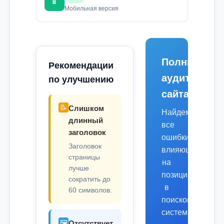
📱
Мобильная версия
Полный
Рекомендации
аудит
по улучшению
сайта
📝
Слишком
Найдем
длинный
все
заголовок
ошибки,
Заголовок
влияющие
страницы
на
лучше
позиции
сократить до
в
60 символов.
поисковых
системах.
🖼️
Отсутствует