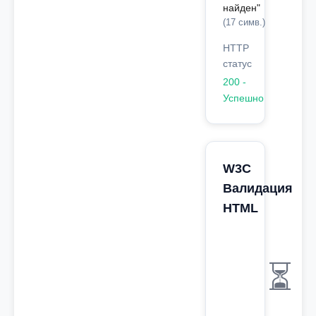
найден"
(17 симв.)
HTTP
статус
200 -
Успешно
W3C
Валидация
HTML
⏳