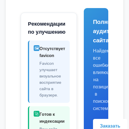
Полный
Рекомендации
аудит
по улучшению
сайта
🖼️
Отсутствует
Найдем
favicon
все
Favicon
ошибки,
улучшает
влияющие
визуальное
на
восприятие
позиции
сайта в
в
браузере.
поисковых
системах.
🚀
Готов к
индексации
Заказать