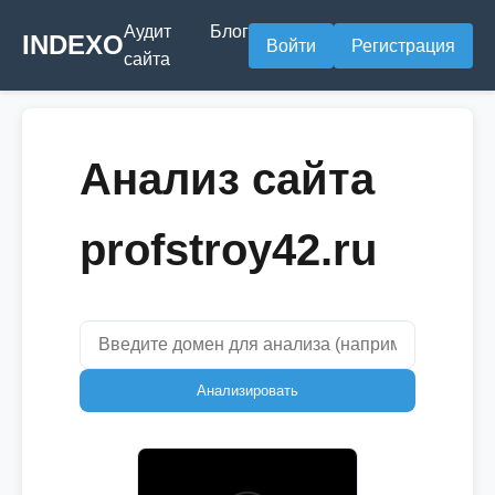
Аудит
Блог
INDEXO
Войти
Регистрация
сайта
Анализ сайта
profstroy42.ru
Анализировать