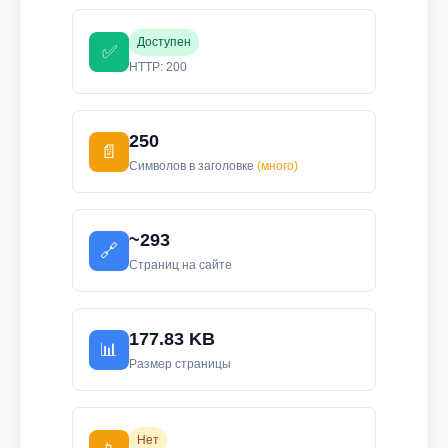
Доступен
✅
HTTP: 200
250
📄
Символов в заголовке
(много)
~293
🔗
Страниц на сайте
177.83 KB
📊
Размер страницы
Нет