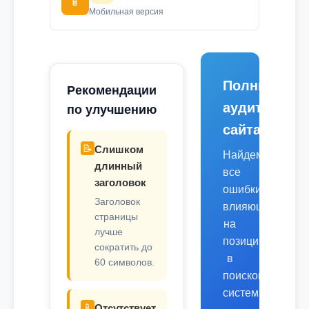
📱
Мобильная версия
Полный
Рекомендации
аудит
по улучшению
сайта
📝
Слишком
Найдем
длинный
все
заголовок
ошибки,
Заголовок
влияющие
страницы
на
лучше
позиции
сократить до
в
60 символов.
поисковых
системах.
📱
Отсутствует