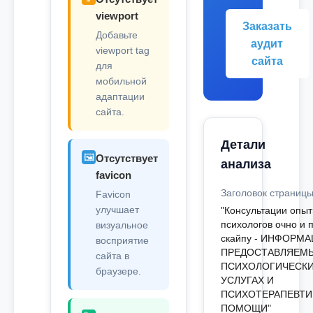
viewport
Заказать
Добавьте
аудит
viewport tag
сайта
для
мобильной
адаптации
сайта.
Детали
🖼️
Отсутствует
анализа
favicon
Заголовок страниц
Favicon
улучшает
"Консультации опы
психологов очно и 
визуальное
скайпу - ИНФОРМ
восприятие
ПРЕДОСТАВЛЯЕМ
сайта в
ПСИХОЛОГИЧЕСК
браузере.
УСЛУГАХ И
ПСИХОТЕРАПЕВТИ
ПОМОЩИ"