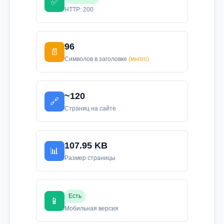
✅
HTTP: 200
96
📄
Символов в заголовке
(много)
~120
🔗
Страниц на сайте
107.95 KB
📊
Размер страницы
Есть
📱
Мобильная версия