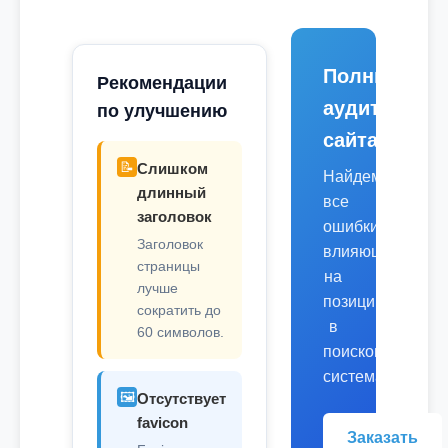
Полный
Рекомендации
аудит
по улучшению
сайта
📝
Слишком
Найдем
длинный
все
заголовок
ошибки,
Заголовок
влияющие
страницы
на
лучше
позиции
сократить до
в
60 символов.
поисковых
системах.
🖼️
Отсутствует
favicon
Заказать