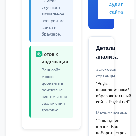
Favicon
аудит
улучшает
сайта
визуальное
восприятие
сайта в
браузере.
Детали
🚀
Готов к
анализа
индексации
Заголовок
Ваш сайт
страницы
можно
добавить в
"Psylist —
психологический
поисковые
образовательный
системы для
сайт - Psylist.net"
увеличения
трафика.
Мета-описание
"Последние
статьи: Как
побороть страх