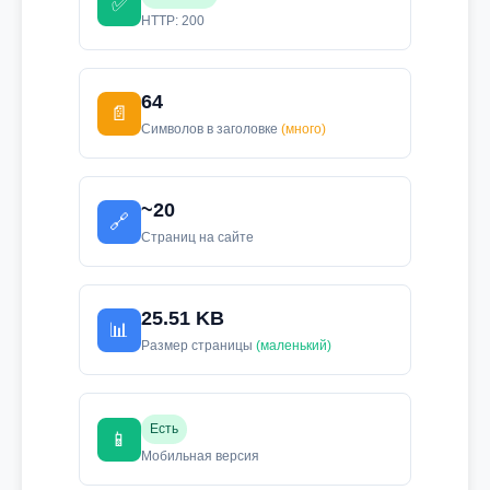
✅
HTTP: 200
64
📄
Символов в заголовке
(много)
~20
🔗
Страниц на сайте
25.51 KB
📊
Размер страницы
(маленький)
Есть
📱
Мобильная версия