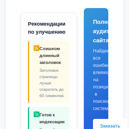
Полный
Рекомендации
аудит
по улучшению
сайта
📝
Слишком
Найдем
длинный
все
заголовок
ошибки,
Заголовок
влияющие
страницы
на
лучше
позиции
сократить до
в
60 символов.
поисковых
системах.
🚀
Готов к
индексации
Заказать