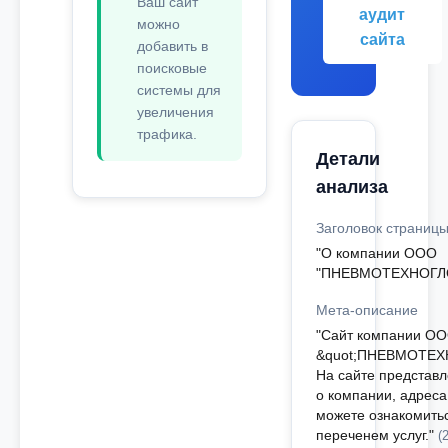
Ваш сайт
аудит
можно
сайта
добавить в
поисковые
системы для
увеличения
трафика.
Детали
анализа
Заголовок страниц
"О компании ООО
"ПНЕВМОТЕХНОГЛ
Мета-описание
"Сайт компании О
&quot;ПНЕВМОТЕХ
На сайте представ
о компании, адреса
можете ознакомить
переченем услуг."
(