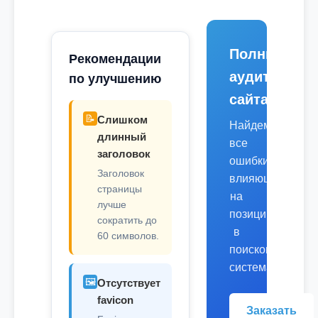
Полный
Рекомендации
аудит
по улучшению
сайта
📝
Слишком
Найдем
длинный
все
заголовок
ошибки,
Заголовок
влияющие
страницы
на
лучше
позиции
сократить до
в
60 символов.
поисковых
системах.
🖼️
Отсутствует
favicon
Заказать