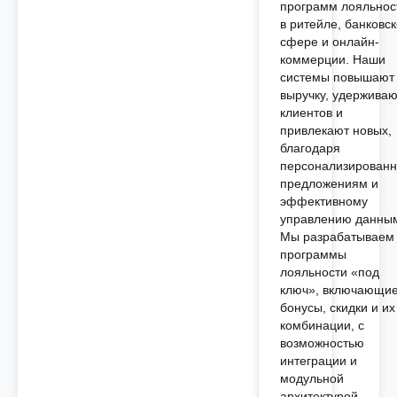
программ лояльнос
в ритейле, банковс
сфере и онлайн-
коммерции. Наши
системы повышают
выручку, удерживаю
клиентов и
привлекают новых,
благодаря
персонализирован
предложениям и
эффективному
управлению данны
Мы разрабатываем
программы
лояльности «под
ключ», включающи
бонусы, скидки и их
комбинации, с
возможностью
интеграции и
модульной
архитектурой.